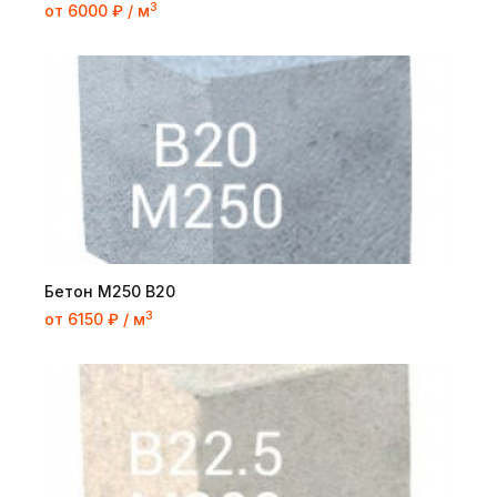
3
от 6000 ₽ / м
Бетон М250 В20
3
от 6150 ₽ / м