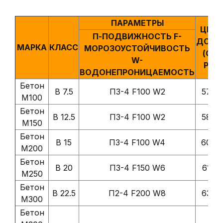
ПАРАМЕТРЫ
ЦЕНА
П-ПОДВИЖНОСТЬ F-
ДОСТ
МАРКА
КЛАСС
МОРОЗОУСТОЙЧИВОСТЬ
(С Н
W-
РУБ.
ВОДОНЕПРОНИЦАЕМОСТЬ
Бетон
В 7.5
П3-4 F100 W2
5700 
М100
Бетон
В 12.5
П3-4 F100 W2
5850 
М150
Бетон
В 15
П3-4 F100 W4
6000 
М200
Бетон
В 20
П3-4 F150 W6
6150 
М250
Бетон
В 22.5
П2-4 F200 W8
6300 
М300
Бетон