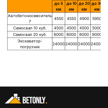
до 5
до 10
до 20
до 30
д
км
км
км
км
Автобетоносмеситель
4550
4550
4900
5950
6
7
Самосвал 10 куб.
4500
4500
4500
5000
6
Самосвал 20 куб.
8000
8000
8000
9000
1
Экскаватор-
24000
24000
24000
24000
2
погрузчик