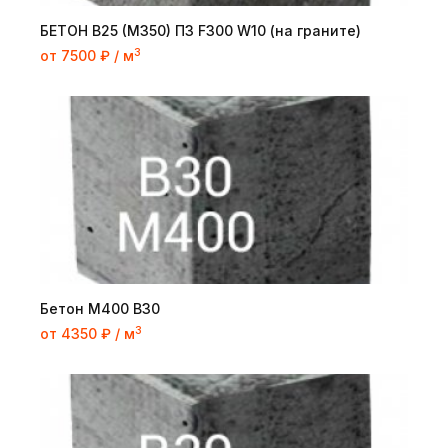
БЕТОН B25 (M350) П3 F300 W10 (на граните)
3
от 7500 ₽ / м
Бетон М400 В30
3
от 4350 ₽ / м