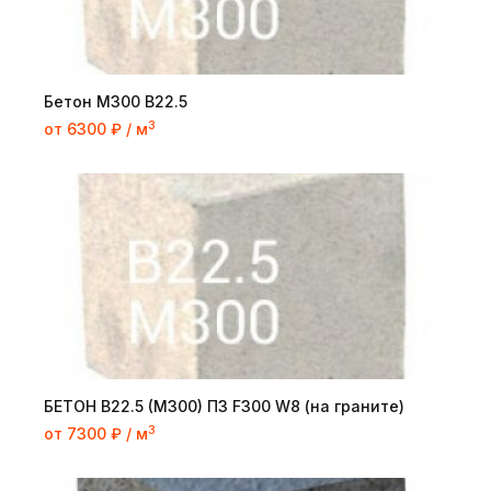
Бетон М300 В22.5
3
от 6300 ₽ / м
БЕТОН B22.5 (M300) П3 F300 W8 (на граните)
3
от 7300 ₽ / м