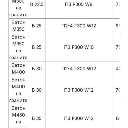
М300
В 22.5
П3 F300 W8
7300 
на
граните
Бетон
В 25
П2-4 F300 W12
6500 
М350
Бетон
М350
В 25
П3 F300 W10
7500 
на
граните
Бетон
В 30
П2-4 F300 W12
4350 
М400
Бетон
М400
В 30
П3 F300 W12
7800 
на
граните
Бетон
М450
В 35
П3 F300 W12
8100 
на